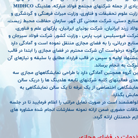
زیادی از جمله شرکتهای مجتمع فولاد مبارکه، هلدینگ MIDHCO
زارت علوم تحقیقات و فناوری، وزارت میراث فرهنگی و گردشگری و
نایع دستی، شرکت معدنی گل گهر، سازمان حفاظت محیط زیست،
ولاد زرند ایرانیان، شرکت بوتیای ایرانیان، پارکهای علم و فناوری،
رکت فروسیلیس غرب پارس ، وزارت کشور، شرکت فولاد سیرجان و
نایع دریائی، را به فضای مجازی منتقل نموده است و آمادگی دارد
رگونه درخواست آن شرکت محترم در فضای مجازی را ابتدا در قالب
یشنهاد اولیه و سپس در قالب قرارداد مطابق با سلیقه و نیازهای آن
رکت به انجام برساند.
ین گروه همچنین آمادگی دارد با طراحی نمایشگاههای مجازی سه
عدی فعالیتهای کلیه شرکتهای تابعه هلدینگ ها را دریک سالن
مایشگاهی اختصاصی از یک غرفه تا یک سالن نمایشگاهی به
مایش بگذارد.
واهشمند است در صورت تمایل مراتب را اعلام فرمایید تا در جلسه
لاقات حضوری ضمن ارائه نمونه سفارشات انجام شده مشاوره های
ازم خدمتتان ارائه گردد.
دمات در فضای مجازی