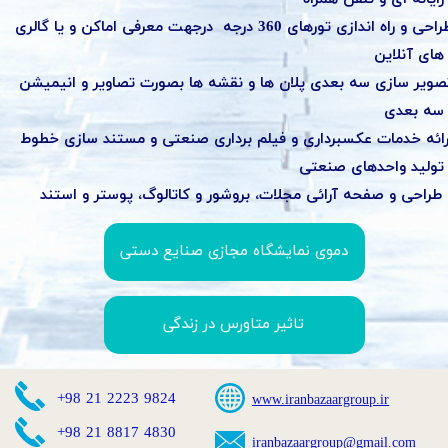
طراحی و راه اندازی تورهای 360 درجه درجهت معرفی اماکن و یا گالری
این .
صویر سازی سه بعدی پلان ها و نقشه ها بصورت تصاویر و انیمیشن
دی .
رائه خدمات عکسبرداری و فیلم برداری صنعتی و مستند سازی خطوط
ی صنعتی .
طراحی و صفحه آرائی مجلات، بروشور و کاتالوگ، پوستر و استند
دموی نمایشگاه مجازی صنایع دستی
تاثیر متاورس در زندگی
​+98 21 2223 9824​
www.iranbazaargroup.ir
​+98 21 8817 4830
iranbaza
argroup@gmail.com